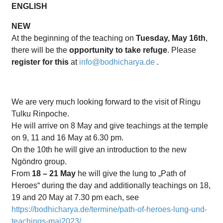
ENGLISH
NEW
At the beginning of the teaching on
Tuesday, May 16th
,
there will be the
opportunity to take refuge
.
Please
register for this
at
info@bodhicharya.de
.
We are very much looking forward to the visit of Ringu
Tulku Rinpoche.
He will arrive on 8 May and give teachings at the temple
on 9, 11 and 16 May at 6.30 pm.
On the 10th he will give an introduction to the new
Ngöndro group.
From
18 – 21 May
he will give the lung to „Path of
Heroes“ during the day and additionally teachings on 18,
19 and 20 May at 7.30 pm each, see
https://bodhicharya.de/termine/path-of-heroes-lung-und-
teachings-mai2023/