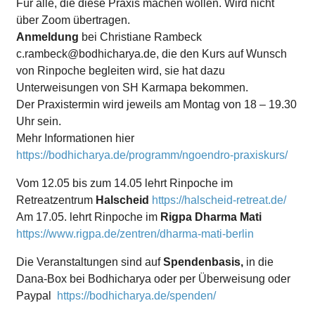
Für alle, die diese Praxis machen wollen. Wird nicht
über Zoom übertragen.
Anmeldung
bei Christiane Rambeck
c.rambeck@bodhicharya.de, die den Kurs auf Wunsch
von Rinpoche begleiten wird, sie hat dazu
Unterweisungen von SH Karmapa bekommen.
Der Praxistermin wird jeweils am Montag von 18 – 19.30
Uhr sein.
Mehr Informationen hier
https://bodhicharya.de/programm/ngoendro-praxiskurs/
Vom 12.05 bis zum 14.05 lehrt Rinpoche im
Retreatzentrum
Halscheid
https://halscheid-retreat.de/
Am 17.05. lehrt Rinpoche im
Rigpa Dharma Mati
https://www.rigpa.de/zentren/dharma-mati-berlin
Die Veranstaltungen sind auf
Spendenbasis,
in die
Dana-Box bei Bodhicharya oder per Überweisung oder
Paypal
https://bodhicharya.de/spenden/