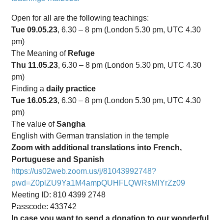
Open for all are the following teachings:
Tue 09.05.23
, 6.30 – 8 pm (London 5.30 pm, UTC 4.30
pm)
The Meaning of
Refuge
Thu 11.05.23
, 6.30 – 8 pm (London 5.30 pm, UTC 4.30
pm)
Finding a
daily practice
Tue 16.05.23
, 6.30 – 8 pm (London 5.30 pm, UTC 4.30
pm)
The value of
Sangha
English with German translation in the temple
Zoom with additional translations into French,
Portuguese and Spanish
https://us02web.zoom.us/j/81043992748?
pwd=Z0plZU9Ya1M4ampQUHFLQWRsMlYrZz09
Meeting ID: 810 4399 2748
Passcode: 433742
In case you want to send a donation to our wonderful