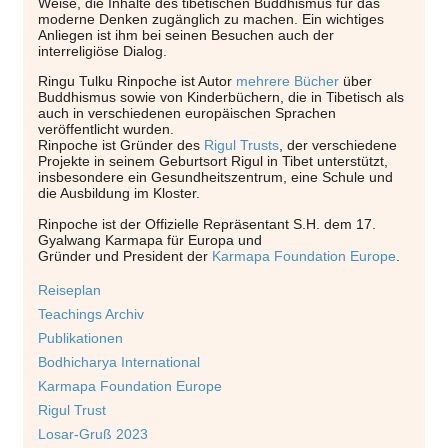
Weise, die Inhalte des tibetischen Buddhismus für das
moderne Denken zugänglich zu machen. Ein wichtiges
Anliegen ist ihm bei seinen Besuchen auch der
interreligiöse Dialog.
Ringu Tulku Rinpoche ist Autor
mehrere Bücher
über
Buddhismus sowie von Kinderbüchern, die in Tibetisch als
auch in verschiedenen europäischen Sprachen
veröffentlicht wurden.
Rinpoche ist Gründer des
Rigul Trusts
, der verschiedene
Projekte in seinem Geburtsort Rigul in Tibet unterstützt,
insbesondere ein Gesundheitszentrum, eine Schule und
die Ausbildung im Kloster.
Rinpoche ist der Offizielle Repräsentant S.H. dem 17.
Gyalwang Karmapa für Europa und
Gründer und President der
Karmapa Foundation Europe
.
Reiseplan
Teachings Archiv
Publikationen
Bodhicharya International
Karmapa Foundation Europe
Rigul Trust
Losar-Gruß 2023