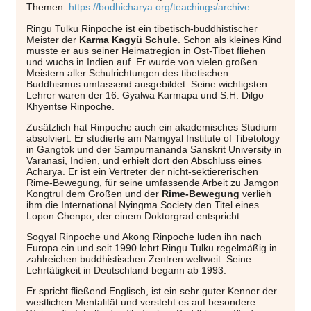
Themen
https://bodhicharya.org/teachings/archive
Ringu Tulku Rinpoche
ist ein tibetisch-buddhistischer
Meister der
Karma Kagyü Schule
. Schon als kleines Kind
musste er aus seiner Heimatregion in Ost-Tibet fliehen
und wuchs in Indien auf. Er wurde von vielen großen
Meistern aller Schulrichtungen des tibetischen
Buddhismus umfassend ausgebildet. Seine wichtigsten
Lehrer waren der 16. Gyalwa Karmapa und S.H. Dilgo
Khyentse Rinpoche.
Zusätzlich hat Rinpoche auch ein akademisches Studium
absolviert. Er studierte am Namgyal Institute of Tibetology
in Gangtok und der Sampurnananda Sanskrit University in
Varanasi, Indien, und erhielt dort den Abschluss eines
Acharya. Er ist ein Vertreter der nicht-sektiererischen
Rime-Bewegung, für seine umfassende Arbeit zu Jamgon
Kongtrul dem Großen und der
Rime-Bewegung
verlieh
ihm die International Nyingma Society den Titel eines
Lopon Chenpo, der einem Doktorgrad entspricht.
Sogyal Rinpoche und Akong Rinpoche luden ihn nach
Europa ein und seit 1990 lehrt Ringu Tulku regelmäßig in
zahlreichen buddhistischen Zentren weltweit. Seine
Lehrtätigkeit in Deutschland begann ab 1993.
Er spricht fließend Englisch, ist ein sehr guter Kenner der
westlichen Mentalität und versteht es auf besondere